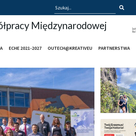
Szukaj
ółpracy Międzynarodowej
A
ECHE 2021-2027
OUTECH@KREATIVEU
PARTNERSTWA
arodowej Politechniki Opo