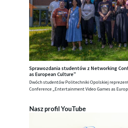
Sprawozdania studentów z Networking Con
as European Culture”
Dwóch studentów Politechniki Opolskiej reprezen
Conference „Entertainment Video Games as Euro
Nasze media społecznościowe
Nasz profil YouTube