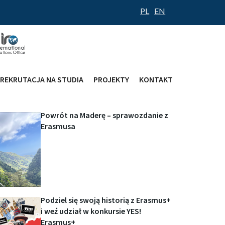
PL
EN
REKRUTACJA NA STUDIA
PROJEKTY
KONTAKT
lskiej
Powrót na Maderę – sprawozdanie z
Erasmusa
Podziel się swoją historią z Erasmus+
i weź udział w konkursie YES!
Erasmus+