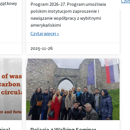
Czyt
wyjątkowy
Program 2026-27. Program umożliwia
polskim instytucjom zaproszenie i
nawiązanie współpracy z wybitnymi
amerykańskimi
Czytaj więcej »
2025-11-26
ical
Relacja z Walking Seminar