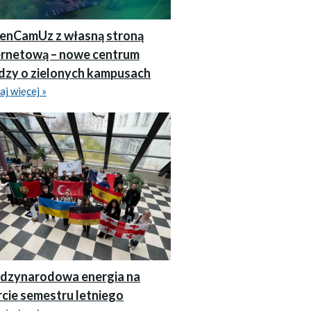
enCamUz z własną stroną
ernetową – nowe centrum
dzy o zielonych kampusach
aj więcej »
dzynarodowa energia na
rcie semestru letniego