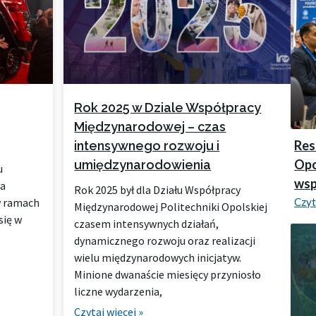
o
o
o
o
n
n
n
n
a
a
a
a
Rok 2025 w Dziale Współpracy
Międzynarodowej – czas
Res
intensywnego rozwoju i
Opo
umiędzynarodowienia
u
wsp
na
Rok 2025 był dla Działu Współpracy
Czyt
w ramach
Międzynarodowej Politechniki Opolskiej
się w
czasem intensywnych działań,
dynamicznego rozwoju oraz realizacji
wielu międzynarodowych inicjatyw.
Minione dwanaście miesięcy przyniosło
liczne wydarzenia,
Czytaj więcej »