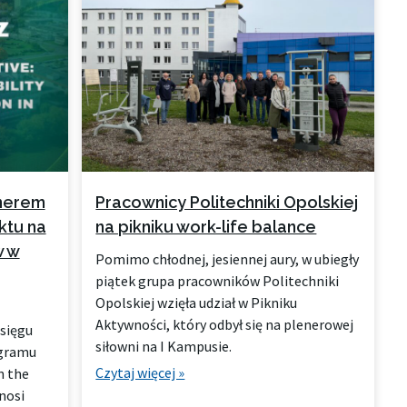
tnerem
Pracownicy Politechniki Opolskiej
ktu na
na pikniku work-life balance
w w
Pomimo chłodnej, jesiennej aury, w ubiegły
piątek grupa pracowników Politechniki
Opolskiej wzięła udział w Pikniku
Aktywności, który odbył się na plenerowej
asięgu
siłowni na I Kampusie.
gramu
Czytaj więcej »
n the
 nosi