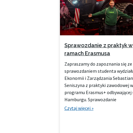
o
n
a
Sprawozdanie z praktyk w
ramach Erasmusa
Zapraszamy do zapoznania się ze
sprawozdaniem studenta wydział
Ekonomii i Zarządzania Sebastia
Seniszyna z praktyki zawodowej 
programu Erasmus+ odbywającej 
Hamburgu. Sprawozdanie
Czytaj więcej »