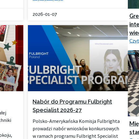
2026-01-07
Gre
int
wie
Czyt
Nabór do Programu Fulbright
Specialist 2026-27
łej
chniki
Polsko-Amerykańska Komisja Fulbrighta
Mię
prowadzi nabór wniosków konkursowych
sta
okoju,
w ramach programu Fulbright Specialist