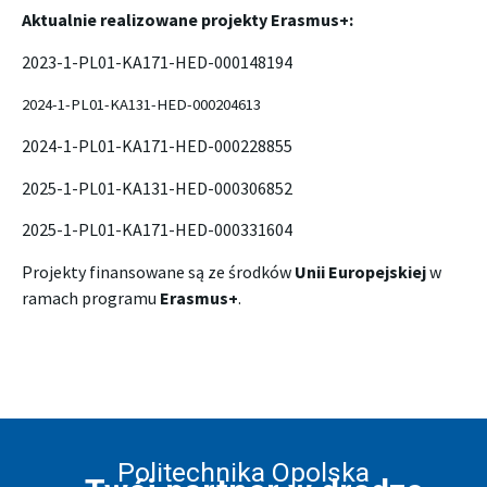
Aktualnie realizowane projekty Erasmus+:
2023-1-PL01-KA171-HED-000148194
2024-1-PL01-KA131-HED-000204613
2024-1-PL01-KA171-HED-000228855
2025-1-PL01-KA131-HED-000306852
2025-1-PL01-KA171-HED-000331604
Projekty finansowane są ze środków
Unii Europejskiej
w
ramach programu
Erasmus+
.
Politechnika Opolska