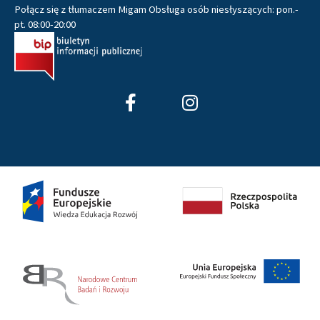
Połącz się z tłumaczem Migam Obsługa osób niesłyszących: pon.-
pt. 08:00-20:00
F
I
a
n
c
s
e
t
b
a
o
g
o
r
k
a
-
m
f