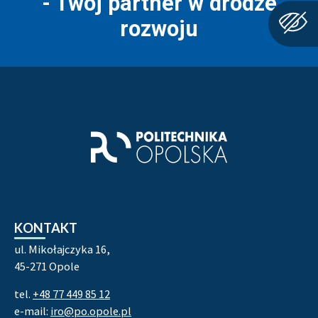
- Twój partner w drodze
rozwoju
Stopka strony - kontakt i infor
KONTAKT
ul. Mikołajczyka 16,
45-271 Opole
tel.
+48 77 449 85 12
e-mail:
iro@po.opole.pl