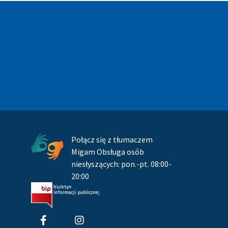
Pozostałe
Połącz się z tłumaczem
Migam Obsługa osób
niesłyszących: pon.-pt. 08:00-
20:00
F
I
a
n