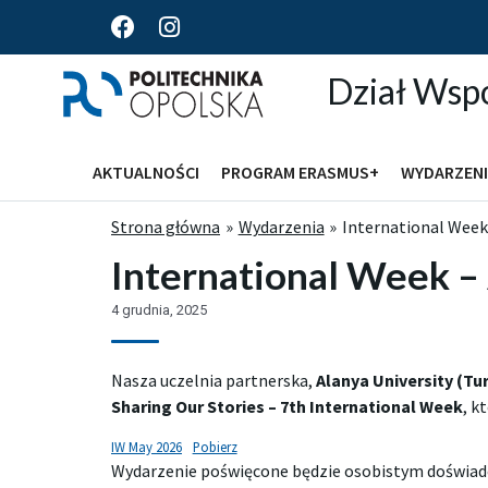
F
I
a
n
c
s
Dział Wsp
e
t
b
a
o
g
o
r
AKTUALNOŚCI
PROGRAM ERASMUS+
WYDARZENI
k
a
m
Strona główna
Wydarzenia
International Week 
International Week – 
4 grudnia, 2025
Nasza uczelnia partnerska,
Alanya University (Tur
Sharing Our Stories – 7th International Week
, k
IW May 2026
Pobierz
Wydarzenie poświęcone będzie osobistym doświa