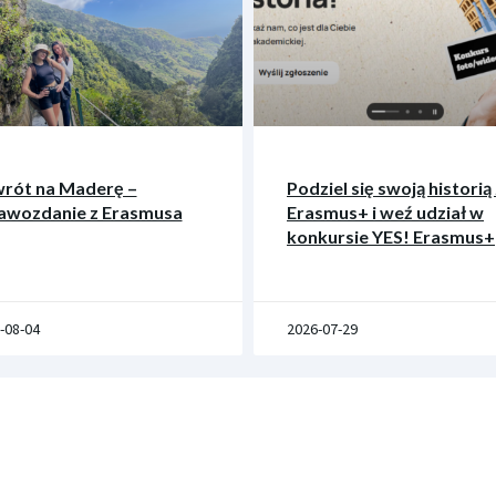
rót na Maderę –
Podziel się swoją historią 
awozdanie z Erasmusa
Erasmus+ i weź udział w
konkursie YES! Erasmus+
-08-04
2026-07-29