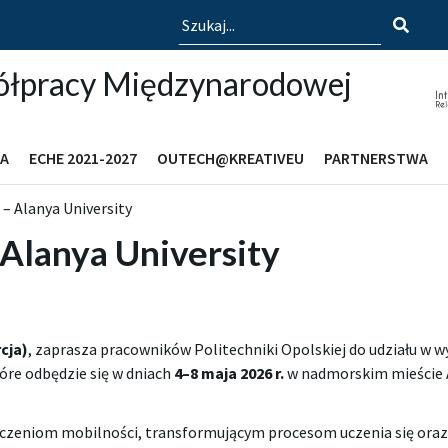
Szukaj
ółpracy Międzynarodowej
A
ECHE 2021-2027
OUTECH@KREATIVEU
PARTNERSTWA
– Alanya University
Alanya University
cja)
, zaprasza pracowników Politechniki Opolskiej do udziału w
tóre odbędzie się w dniach
4–8 maja 2026 r.
w nadmorskim mieście 
dczeniom mobilności, transformującym procesom uczenia się or