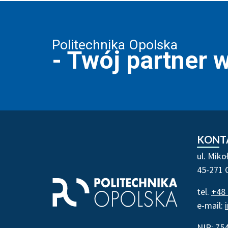
Politechnika Opolska
- Twój partner 
Stopka strony - kontakt
KONT
ul. Miko
45-271 
tel.
+48 
e-mail:
NIP: 75