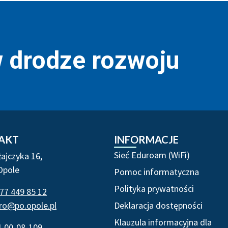
w drodze rozwoju
 i informacje
AKT
INFORMACJE
Sieć Eduroam (WiFi)
łajczyka 16,
Opole
Pomoc informatyczna
Polityka prywatności
77 449 85 12
iro@po.opole.pl
Deklaracja dostępności
Klauzula informacyjna dla
4-00-08-109