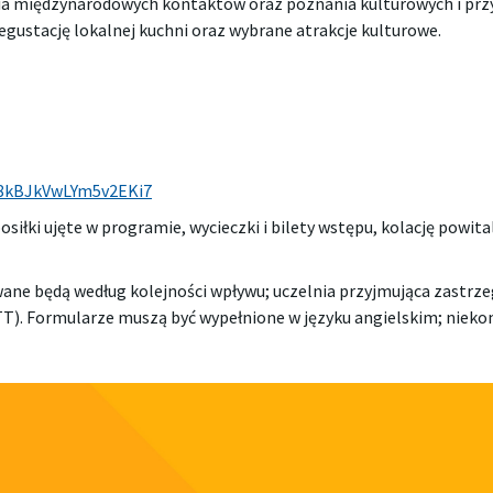
nia międzynarodowych kontaktów oraz poznania kulturowych i prz
degustację lokalnej kuchni oraz wybrane atrakcje kulturowe.
/8kBJkVwLYm5v2EKi7
iłki ujęte w programie, wycieczki i bilety wstępu, kolację powita
ane będą według kolejności wpływu; uczelnia przyjmująca zastrze
 i STT). Formularze muszą być wypełnione w języku angielskim; nie