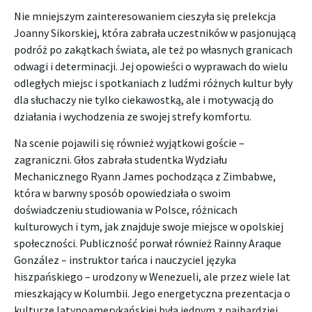
Nie mniejszym zainteresowaniem cieszyła się prelekcja
Joanny Sikorskiej, która zabrała uczestników w pasjonującą
podróż po zakątkach świata, ale też po własnych granicach
odwagi i determinacji. Jej opowieści o wyprawach do wielu
odległych miejsc i spotkaniach z ludźmi różnych kultur były
dla słuchaczy nie tylko ciekawostką, ale i motywacją do
działania i wychodzenia ze swojej strefy komfortu.
Na scenie pojawili się również wyjątkowi goście –
zagraniczni. Głos zabrała studentka Wydziału
Mechanicznego Ryann James pochodząca z Zimbabwe,
która w barwny sposób opowiedziała o swoim
doświadczeniu studiowania w Polsce, różnicach
kulturowych i tym, jak znajduje swoje miejsce w opolskiej
społeczności. Publiczność porwał również Rainny Araque
González – instruktor tańca i nauczyciel języka
hiszpańskiego – urodzony w Wenezueli, ale przez wiele lat
mieszkający w Kolumbii. Jego energetyczna prezentacja o
kulturze latynoamerykańskiej była jednym z najbardziej