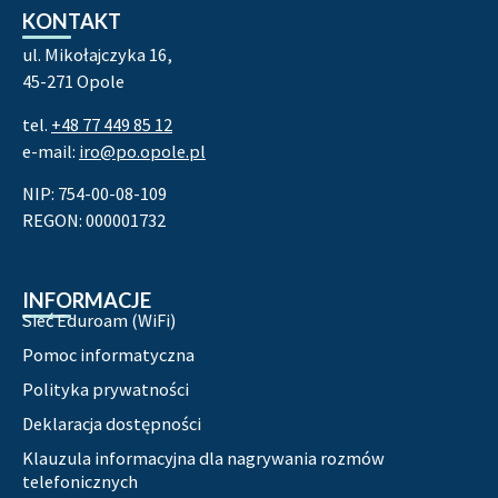
KONTAKT
ul. Mikołajczyka 16,
45-271 Opole
tel.
+48 77 449 85 12
e-mail:
iro@po.opole.pl
NIP: 754-00-08-109
REGON: 000001732
INFORMACJE
Sieć Eduroam (WiFi)
Pomoc informatyczna
Polityka prywatności
Deklaracja dostępności
Klauzula informacyjna dla nagrywania rozmów
telefonicznych