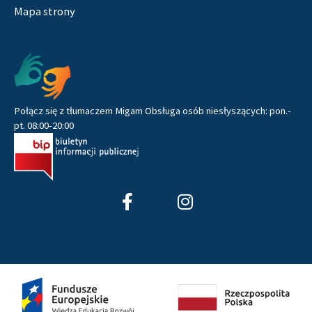
Mapa strony
Pozostałe
Połącz się z tłumaczem Migam Obsługa osób niesłyszących: pon.-
pt. 08:00-20:00
F
I
a
n
c
s
e
t
b
a
o
g
o
r
k
a