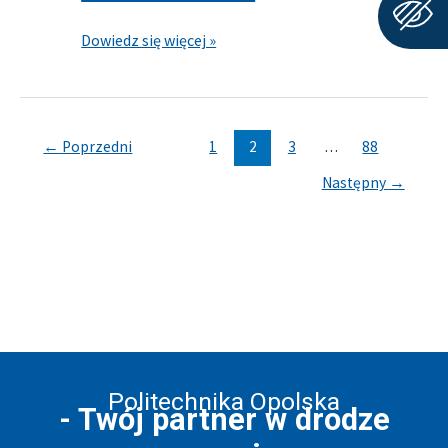
Czech
Dowiedz się więcej »
←
Poprzedni
1
2
3
…
88
Następny
→
Politechnika Opolska
- Twój partner w drodze