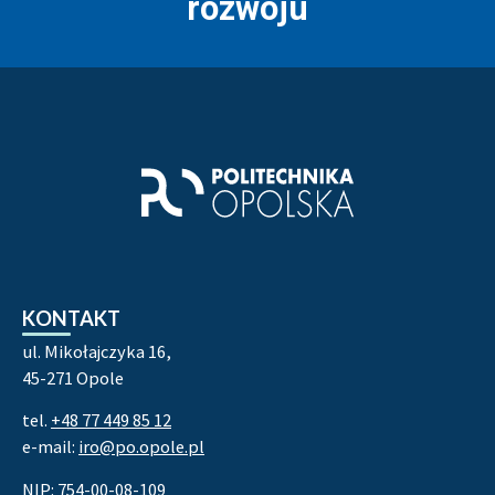
rozwoju
Stopka strony - kontakt i infor
KONTAKT
ul. Mikołajczyka 16,
45-271 Opole
tel.
+48 77 449 85 12
e-mail:
iro@po.opole.pl
NIP: 754-00-08-109