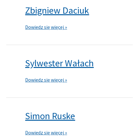
Zbigniew Daciuk
Zbigniew
Daciuk
Dowiedz się więcej »
Sylwester Wałach
Sylwester
Wałach
Dowiedz się więcej »
Simon Ruske
Simon
Ruske
Dowiedz się więcej »