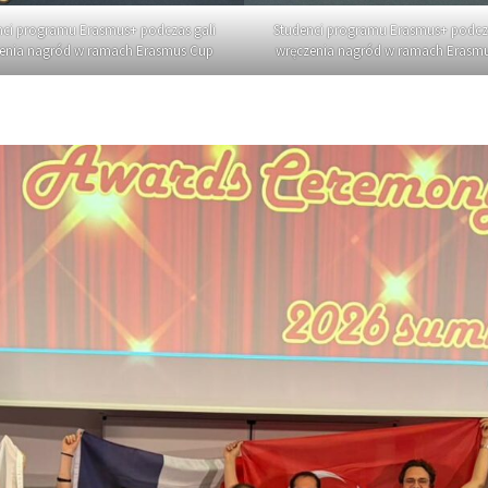
nci programu Erasmus+ podczas gali
Studenci programu Erasmus+ podcza
enia nagród w ramach Erasmus Cup
wręczenia nagród w ramach Erasm