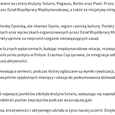
eni na cztery drużyny: Solaris, Pegasus, Bolko oraz Piast. Przez 
z Dział Współpracy Międzynarodowej, a także za inicjatywy integ
hnikę Opolską, ale również Opole, region i polską kulturę. Punkt
jnych oraz wycieczkach organizowanych przez Dział Współpracy M
kty ujemne za nieprzestrzeganie obowiązujących zasad.
 w licznych wydarzeniach, budując międzynarodowe relacje, rozwi
ończeniu pobytu w Polsce. Erasmus Cup sprawia, że integracja odb
szej aktywności.
umowująca semestr, podczas której ogłaszane są wyniki rywalizacji
wspólnie spędzonych miesięcy i okazja do podsumowania doświad
 najwięcej punktów zdobyła drużyna Solaris, wykazując się najw
e odebrali puchar zwycięzców podczas wczorajszej gali.
 kreatywności i aktywnego udziału w życiu naszej uczelni. Dzięku