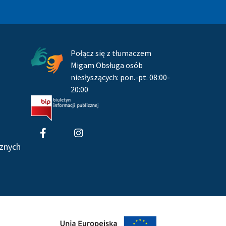
Pozostałe
Połącz się z tłumaczem
Migam Obsługa osób
niesłyszących: pon.-pt. 08:00-
20:00
F
I
a
n
c
s
znych
e
t
b
a
o
g
o
r
k
a
-
m
f