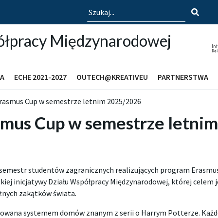
Szukaj
ółpracy Międzynarodowej
A
ECHE 2021-2027
OUTECH@KREATIVEU
PARTNERSTWA
Erasmus Cup w semestrze letnim 2025/2026
asmus Cup w semestrze letni
semestr studentów zagranicznych realizujących program Erasmus+
kiej inicjatywy Działu Współpracy Międzynarodowej, której celem j
óżnych zakątków świata.
irowana systemem domów znanym z serii o Harrym Potterze. Każd