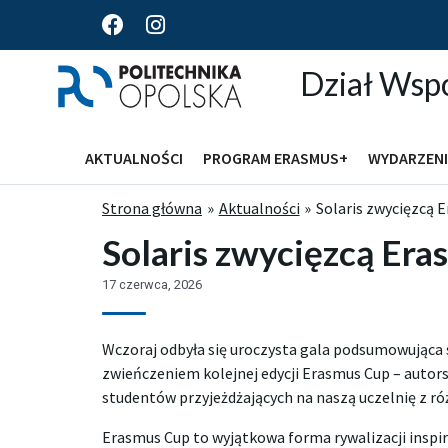
F
I
a
n
c
s
Dział Wsp
e
t
b
a
o
g
o
r
AKTUALNOŚCI
PROGRAM ERASMUS+
WYDARZENI
k
a
m
Strona główna
Aktualności
Solaris zwycięzcą 
Solaris zwycięzcą Er
17 czerwca, 2026
Wczoraj odbyła się uroczysta gala podsumowująca 
zwieńczeniem kolejnej edycji Erasmus Cup – autors
studentów przyjeżdżających na naszą uczelnię z r
Erasmus Cup to wyjątkowa forma rywalizacji insp