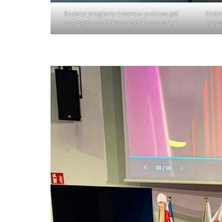
Studenci programu Erasmus+ podczas gali
Stude
wręczenia nagród w ramach Erasmus Cup
wręcz