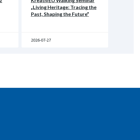
z
KreativEU Walking Seminar
„Living Heritage: Tracing the
Past, Shaping the Future”
2026-07-27