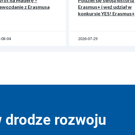
rót na Maderę –
Podziel się swoją historią 
awozdanie z Erasmusa
Erasmus+ i weź udział w
konkursie YES! Erasmus+
-08-04
2026-07-29
w drodze rozwoju