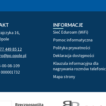
 i informacje
AKT
INFORMACJE
Sieć Eduroam (WiFi)
łajczyka 16,
Opole
Pomoc informatyczna
Polityka prywatności
77 449 85 12
iro@po.opole.pl
Deklaracja dostępności
Klauzula informacyjna dla
4-00-08-109
nagrywania rozmów telefonic
 000001732
Mapa strony