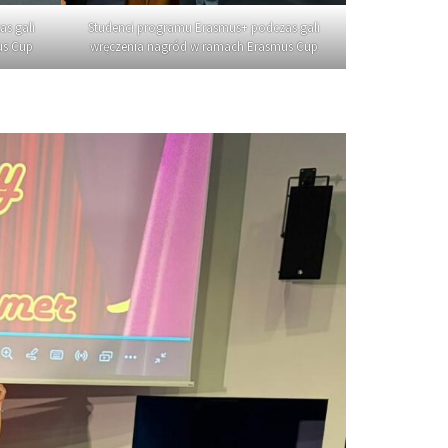
s gali
Studenci programu Erasmus+ podczas gali
us Cup
wręczenia nagród w ramach Erasmus Cup