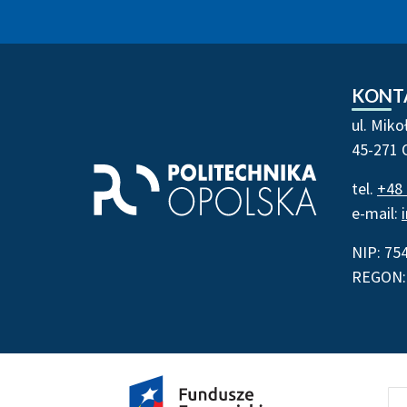
Stopka strony - kontakt
KONT
ul. Miko
45-271 
tel.
+48 
e-mail:
NIP: 75
REGON: