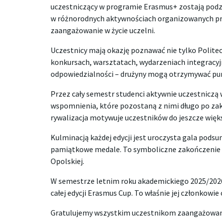
uczestniczący w programie Erasmus+ zostają podziel
w różnorodnych aktywnościach organizowanych prze
zaangażowanie w życie uczelni.
Uczestnicy mają okazję poznawać nie tylko Politec
konkursach, warsztatach, wydarzeniach integracy
odpowiedzialności – drużyny mogą otrzymywać pun
Przez cały semestr studenci aktywnie uczestniczą
wspomnienia, które pozostaną z nimi długo po zak
rywalizacja motywuje uczestników do jeszcze więk
Kulminacją każdej edycji jest uroczysta gala pods
pamiątkowe medale. To symboliczne zakończenie 
Opolskiej.
W semestrze letnim roku akademickiego 2025/2026
całej edycji Erasmus Cup. To właśnie jej członkowi
Gratulujemy wszystkim uczestnikom zaangażowania,