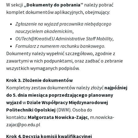
W sekcji
„Dokumenty do pobrania”
należy pobrać
komplet dokumentów aplikacyjnych, obejmujący:
Zgłoszenie na wyjazd pracownika niebędącego
nauczycielem akademickim
,
OUTech@KreativEU Administrative Staff Mobility
,
Formularz z numerem rachunku bankowego
.
Dokumenty należy wypełnić szczegółowo, zgodnie z
zawartymi w nich podpunktami, oraz zadbać o zebranie
wszystkich wymaganych podpisów.
Krok 3. Złożenie dokumentów
Kompletny zestaw dokumentów należy złożyć
najpóźniej
do 5. dnia miesiąca poprzedzającego planowany
wyjazd
w
Dziale Współpracy Międzynarodowej
Politechniki Opolskiej
(DWM). Osoba do
kontaktu:
Małgorzata Nowicka-Zając
,
m.nowicka-
zajac@po.edu.pl
Krok 4. Decyzja komisji kwalifikacyjnej