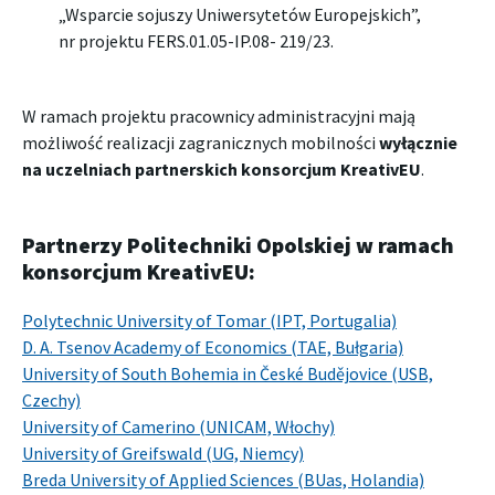
„Wsparcie sojuszy Uniwersytetów Europejskich”,
nr projektu FERS.01.05-IP.08- 219/23.
W ramach projektu pracownicy administracyjni mają
możliwość realizacji zagranicznych mobilności
wyłącznie
na uczelniach partnerskich konsorcjum KreativEU
.
Partnerzy Politechniki Opolskiej w ramach
konsorcjum KreativEU:
Polytechnic University of Tomar (IPT, Portugalia)
D. A. Tsenov Academy of Economics (TAE, Bułgaria)
University of South Bohemia in České Budějovice (USB,
Czechy)
University of Camerino (UNICAM, Włochy)
University of Greifswald (UG, Niemcy)
Breda University of Applied Sciences (BUas, Holandia)