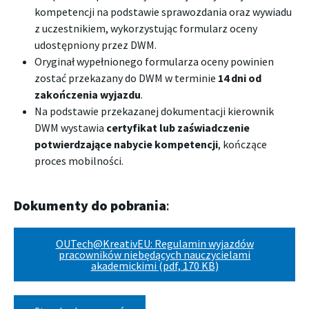
kompetencji na podstawie sprawozdania oraz wywiadu
z uczestnikiem, wykorzystując formularz oceny
udostępniony przez DWM.
Oryginał wypełnionego formularza oceny powinien
zostać przekazany do DWM w terminie
14 dni od
zakończenia wyjazdu
.
Na podstawie przekazanej dokumentacji kierownik
DWM wystawia
certyfikat lub zaświadczenie
potwierdzające nabycie kompetencji
, kończące
proces mobilności.
Dokumenty do pobrania
:
OUTech@KreativEU: Regulamin wyjazdów
pracowników niebędących nauczycielami
akademickimi (pdf, 170 KB)