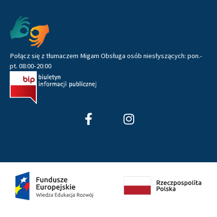
Pozostałe
Połącz się z tłumaczem Migam Obsługa osób niesłyszących: pon.-
pt. 08:00-20:00
F
I
a
n
c
s
e
t
b
a
o
g
o
r
k
a
-
m