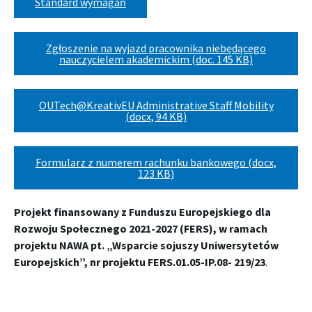
Standard wymagań
Zgłoszenie na wyjazd pracownika niebędącego
nauczycielem akademickim (doc. 145 KB)
OUTech@KreativEU Administrative Staff Mobility
(docx, 94 KB)
Formularz z numerem rachunku bankowego (docx,
123 KB)
Projekt
finansowany z Funduszu Europejskiego
dla
Rozwoju Społecznego 2021-2027 (FERS), w ramach
projektu NAWA pt. „Wsparcie sojuszy Uniwersytetów
Europejskich”, nr projektu FERS.01.05-IP.08- 219/23
.