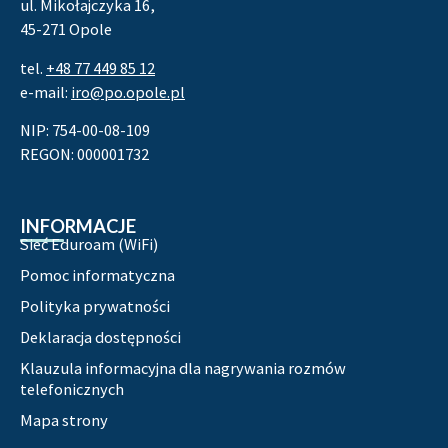
ul. Mikołajczyka 16,
45-271 Opole
tel.
+48 77 449 85 12
e-mail:
iro@po.opole.pl
NIP: 754-00-08-109
REGON: 000001732
INFORMACJE
Sieć Eduroam (WiFi)
Pomoc informatyczna
Polityka prywatności
Deklaracja dostępności
Klauzula informacyjna dla nagrywania rozmów
telefonicznych
Mapa strony