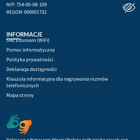
NIP: 754-00-08-109
REGON: 000001732
INFORMACJE
Sieć Eduroam (WiFi)
Pomoc informatyczna
Polityka prywatności
Deklaracja dostępności
Klauzula informacyjna dla nagrywania rozmów
telefonicznych
Mapa strony
Pozostałe
Połącz się z tłumaczem Migam Obsługa osób niesłyszących: pon.-