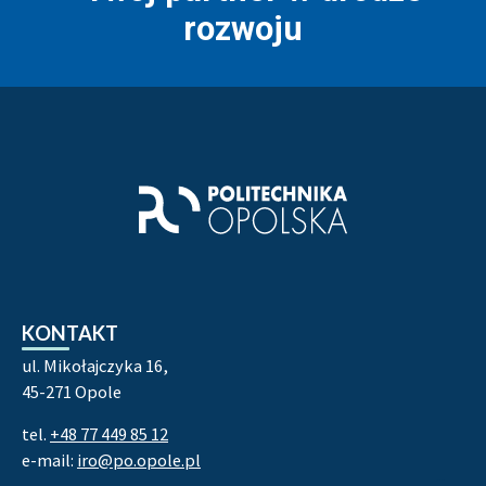
rozwoju
Stopka strony - kontakt i infor
KONTAKT
ul. Mikołajczyka 16,
45-271 Opole
tel.
+48 77 449 85 12
e-mail:
iro@po.opole.pl