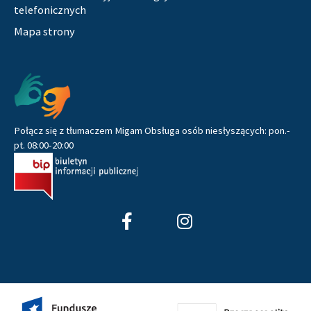
telefonicznych
Mapa strony
Pozostałe
Połącz się z tłumaczem Migam Obsługa osób niesłyszących: pon.-
pt. 08:00-20:00
F
I
a
n
c
s
e
t
b
a
o
g