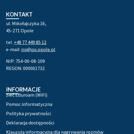
KONTAKT
ul. Mikołajczyka 16,
45-271 Opole
tel.
+48 77 449 85 12
e-mail:
iro@po.opole.pl
NIP: 754-00-08-109
REGON: 000001732
INFORMACJE
Sieć Eduroam (WiFi)
Pomoc informatyczna
Polityka prywatności
Deklaracja dostępności
Klauzula informacyjna dla nagrywania rozmów