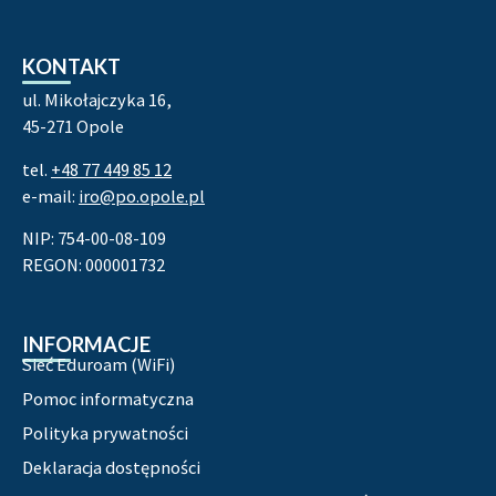
KONTAKT
ul. Mikołajczyka 16,
45-271 Opole
tel.
+48 77 449 85 12
e-mail:
iro@po.opole.pl
NIP: 754-00-08-109
REGON: 000001732
INFORMACJE
Sieć Eduroam (WiFi)
Pomoc informatyczna
Polityka prywatności
Deklaracja dostępności