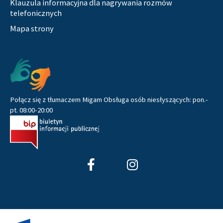
Klauzula informacyjna dla nagrywania rozmów
telefonicznych
Mapa strony
Pozostałe
Połącz się z tłumaczem Migam Obsługa osób niesłyszących: pon.-
pt. 08:00-20:00
F
I
a
n
c
s
e
t
b
a
o
g