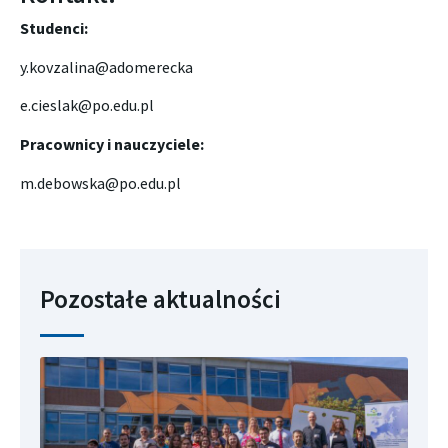
Studenci:
y.kovzalina@adomerecka
e.cieslak@po.edu.pl
Pracownicy i nauczyciele:
m.debowska@po.edu.pl
Pozostałe aktualności