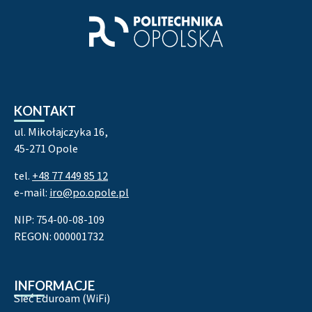
KONTAKT
ul. Mikołajczyka 16,
45-271 Opole
tel.
+48 77 449 85 12
e-mail:
iro@po.opole.pl
NIP: 754-00-08-109
REGON: 000001732
INFORMACJE
Sieć Eduroam (WiFi)